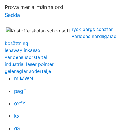
Prova mer allmänna ord.
Sedda
rysk bergs schäfer
världens nordligaste
bosättning
lensway inkasso
varldens storsta tal
industrial laser pointer
gelenaglar sodertalje
mlMWN
pagF
oxfY
kx
gS