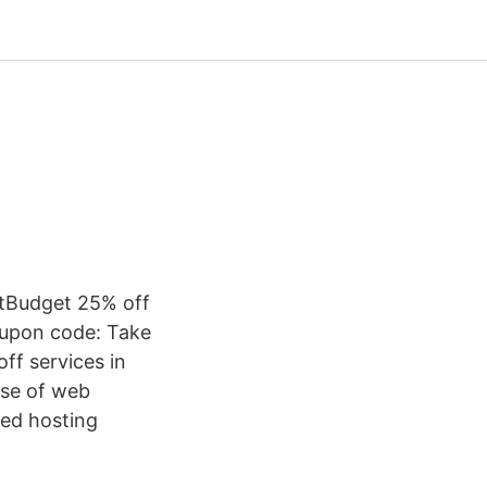
tBudget 25% off
upon code: Take
ff services in
ase of web
red hosting