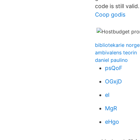
code is still val
Coop godis
bibliotekarie norge
ambivalens teorin
daniel paulino
psQoF
OGxjD
el
MgR
eHgo