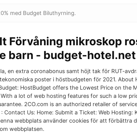
 20% med Budget Biluthyrning.
llt Förvåning mikroskop r
e barn - budget-hotel.net
alla, en extra coronabonus samt höjt tak för RUT-avdr
tekonomiska poster i höstbudgeten för 2021. About 
udget: HostBudget offers the Lowest Price on the M
 With a lot of web hosting features for such a low pr
rantee. 2CO.com is an authorized retailer of service
: Contact Us: Home: Submit a Ticket: Web Hosting:
Denna webbplats använder cookies för att förbättra d
nom webbplatsen.