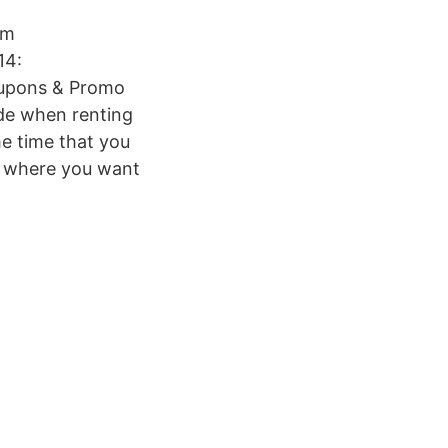
om
14:
upons & Promo
de when renting
e time that you
on where you want