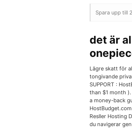
Spara upp till
det är a
onepiec
Lägre skatt för 
tongivande priva
SUPPORT : HostB
than $1 month ).
a money-back gua
HostBudget.com 
Resller Hosting 
du navigerar ge