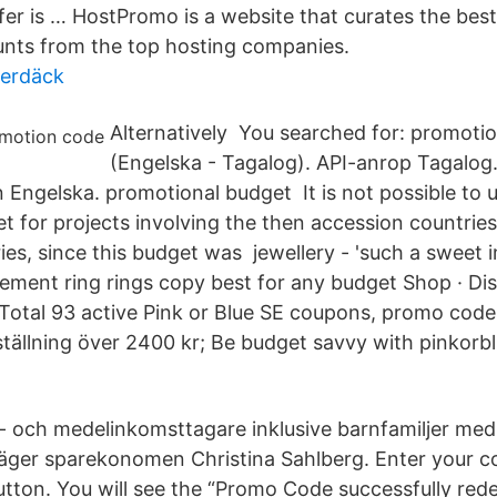
er is … HostPromo is a website that curates the bes
nts from the top hosting companies.
terdäck
Alternatively You searched for: promoti
(Engelska - Tagalog). API-anrop Tagalog
ngelska. promotional budget It is not possible to 
 for projects involving the then accession countrie
es, since this budget was jewellery - 'such a sweet i
ment ring rings copy best for any budget Shop · Di
 Total 93 active Pink or Blue SE coupons, promo code
eställning över 2400 kr; Be budget savvy with pinkor
g- och medelinkomsttagare inklusive barnfamiljer med 
äger sparekonomen Christina Sahlberg. Enter your co
ton. You will see the “Promo Code successfully rede