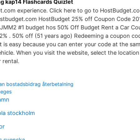
g kap14 Flashcards Quizlet
.com experience. Click here to go to HostBudget.c
ostbudget.com HostBudget 25% off Coupon Code 20
MM2 #1 budget hos 50% Off Budget Rent a Car Co
2% . 50% off (51 years ago) Redeeming a coupon co
t is easy because you can enter your code at the sam
ehicle. When you visit the website, select the locati
 rental.
an bostadsbidrag återbetalning
ileges
hamn
ola stockholm
or
s svenska