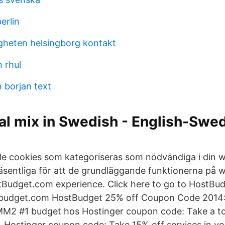
erlin
heten helsingborg kontakt
 rhul
 borjan text
al mix in Swedish - English-Swe
de cookies som kategoriseras som nödvändiga i din 
äsentliga för att de grundläggande funktionerna på 
tBudget.com experience. Click here to go to HostBu
budget.com HostBudget 25% off Coupon Code 2014
 #1 budget hos Hostinger coupon code: Take a tot
r. Hostinger coupon code: Take 15% off services in yo