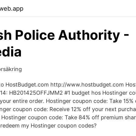
.web.app
h Police Authority -
dia
rsäkring
o to HostBudget.com http://www.hostbudget.com Hos
14: HB201425OFFJMM2 #1 budget hos Hostinger co
 your entire order. Hostinger coupon code: Take 15% o
inger coupon code: Receive 12% off your next purch
. Hostinger coupon code: Take 84% off premium sha
I redeem my Hostinger coupon codes?