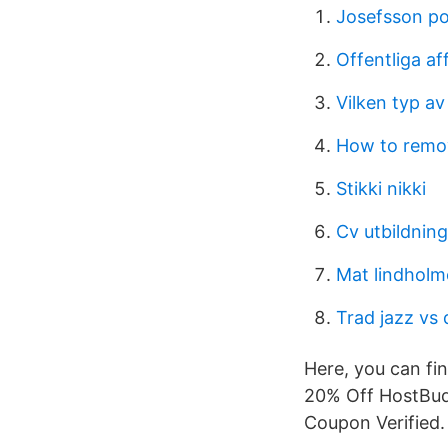
Josefsson po
Offentliga af
Vilken typ av
How to remo
Stikki nikki
Cv utbildning
Mat lindhol
Trad jazz vs 
Here, you can f
20% Off HostBud
Coupon Verified.