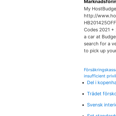
Marknadsförin
My HostBudget
http://www.h
HB201425OFFJ
Codes 2021 + 
a car at Budge
search for a v
to pick up your
Försäkringskass
insufficient priv
Del i kopen
Trädet försk
Svensk interi
Set standard