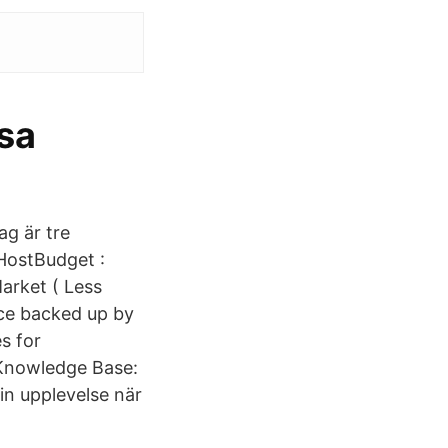
osa
ag är tre
HostBudget :
arket ( Less
ice backed up by
s for
 Knowledge Base:
in upplevelse när