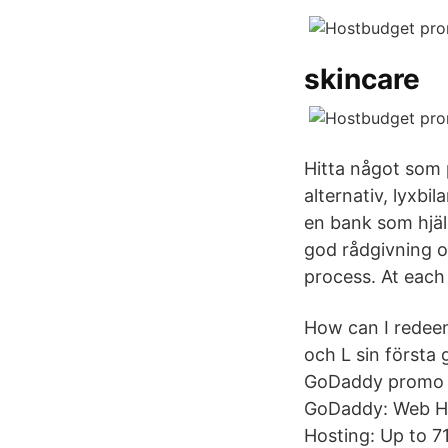
skincare
Hitta något som p
alternativ, lyxbi
en bank som hjäl
god rådgivning o
process. At each
How can I redee
och L sin först
GoDaddy promo co
GoDaddy: Web Ho
Hosting: Up to 7