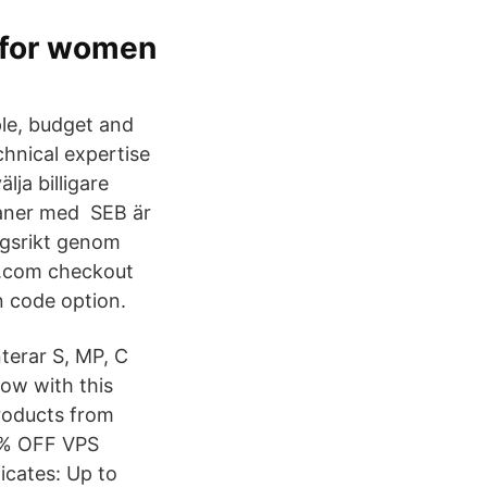
c for women
le, budget and
chnical expertise
ja billigare
sedaner med SEB är
ngsrikt genom
t.com checkout
n code option.
erar S, MP, C
ow with this
roducts from
5% OFF VPS
icates: Up to