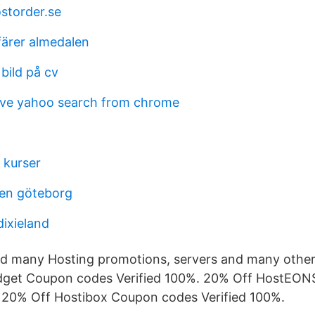
storder.se
färer almedalen
 bild på cv
ve yahoo search from chrome
 kurser
men göteborg
dixieland
ind many Hosting promotions, servers and many othe
get Coupon codes Verified 100%. 20% Off HostEO
 20% Off Hostibox Coupon codes Verified 100%.