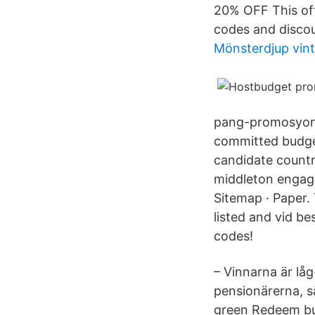
20% OFF This off
codes and discou
Mönsterdjup vin
pang-promosyon E
committed budget
candidate countri
middleton engage
Sitemap · Paper.
listed and vid b
codes!
– Vinnarna är lå
pensionärerna, s
green Redeem but