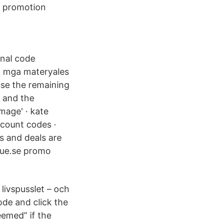
t promotion
onal code
. mga materyales
use the remaining
s and the
mage' · kate
scount codes ·
s and deals are
blue.se promo
livspusslet – och
de and click the
emed” if the