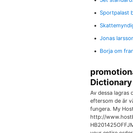
Sportpalast b
Skattemyndig
Jonas larsson
Borja om fran
promotion
Dictionary
Av dessa lagras 
eftersom de är v
fungera. My Hos
http://www.host
HB201425OFFJMM2
your entire orde