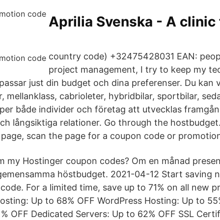
Aprilia Svenska - A clini
country code) +32475428031 EAN: peop
project management, I try to keep my te
assar just din budget och dina preferenser. Du kan väl
lar, mellanklass, cabrioleter, hybridbilar, sportbilar, 
per både individer och företag att utvecklas framgå
ch långsiktiga relationer. Go through the hostbudge
 page, scan the page for a coupon code or promotio
m my Hostinger coupon codes? Om en månad present
a gemensamma höstbudget. 2021-04-12 Start saving n
de. For a limited time, save up to 71% on all new p
sting: Up to 68% OFF WordPress Hosting: Up to 5
1% OFF Dedicated Servers: Up to 62% OFF SSL Certif