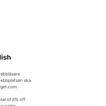
dish
webbläsare
webbplatsen ska
dget.com
:
al of 8% off
ur order.