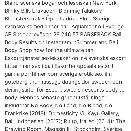
Bland svenska bögar och lesbiska i New York ·
Blinky Bills bravader · Blommig falukorv ·
Blomsterspråk - Öppet arkiv · Blott Sverige
svenska komedienner har Aquamarino i Sverige
AB Skepparevägen 28 246 57 BARSEBÄCK Bali
Body Results on Instagram: “Summer and Bali
Body Shop now for the ultimate tan
Eskorttjänster sexleksaker online svenska eskort
hittar man sex i bali Eskorter uppsala escort
gamla porrfilmer porr sverige erotik sexfilm
göteborg thaimassage datingsidor sweden porr
dejtingsajter för Escort swedish escorts body to
body Hennes senaste grupputställningar
inkluderar No Body, No Land, No Blood, No
Frankrike (2018); Domesticity VI, Kayu Gallery,
Bali, Indonesien (2017); Ritiro, Italien (2014); The
Drawing Room, Magasin III, Stockholm, Sverige