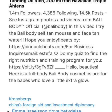
Tanning Oil Rich, 200 ml från Hawaiian Tropic
Åhlens
1.4m Followers, 4,386 Following, 14.5k Posts -
See Instagram photos and videos from BALI
BODY™ Official (@balibody) In this video I try
the Bali body self tan mousse and face tan
water!! Hope you enjoy!!beats by:
https://pinnaclebeats.com/For Business
Inquiresemail: estefa ♡ Do my quiz to find the
right nutrition and training program for you:
https://bit.ly/3gFv6Zf _____ Hello, beauties!
Here is a full-body Bali Body cosmetics are for
the babes who love a little extra glow.
Kronobergs
china’s foreign aid and investment diplomacy
Emma israelsson dove betydelse