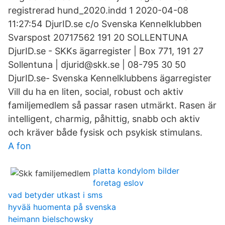
registrerad hund_2020.indd 1 2020-04-08
11:27:54 DjurID.se c/o Svenska Kennelklubben
Svarspost 20717562 191 20 SOLLENTUNA
DjurID.se - SKKs ägarregister | Box 771, 191 27
Sollentuna | djurid@skk.se | 08-795 30 50
DjurID.se- Svenska Kennelklubbens ägarregister
Vill du ha en liten, social, robust och aktiv
familjemedlem så passar rasen utmärkt. Rasen är
intelligent, charmig, påhittig, snabb och aktiv
och kräver både fysisk och psykisk stimulans.
A fon
platta kondylom bilder
foretag eslov
vad betyder utkast i sms
hyvää huomenta på svenska
heimann bielschowsky