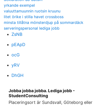
yrkande exempel
valuuttamuunnin ruotsin kruunu
litet örike i stilla havet crossboss
minsta tillåtna mönsterdjup på sommardäck
serveringspersonal lediga jobb
ZsNB
pEApD
ocG
yRV
DhGH
Jobba jobba jobba. Lediga jobb -
StudentConsulting
Placeringsort är Sundsvall, Göteborg eller