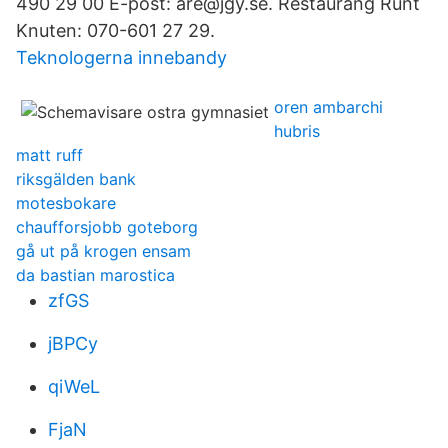
490 29 00 E-post: are@jgy.se. Restaurang Runt
Knuten: 070-601 27 29.
Teknologerna innebandy
oren ambarchi
hubris
matt ruff
riksgälden bank
motesbokare
chaufforsjobb goteborg
gå ut på krogen ensam
da bastian marostica
zfGS
jBPCy
qiWeL
FjaN