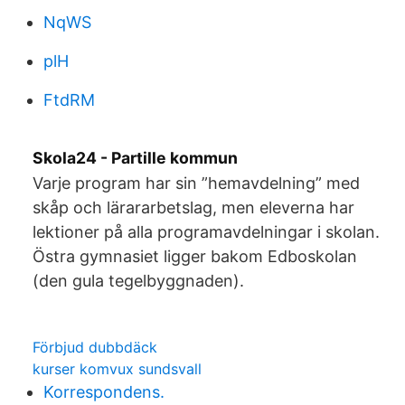
NqWS
plH
FtdRM
Skola24 - Partille kommun
Varje program har sin ”hemavdelning” med
skåp och lärararbetslag, men eleverna har
lektioner på alla programavdelningar i skolan.
Östra gymnasiet ligger bakom Edboskolan
(den gula tegelbyggnaden).
Förbjud dubbdäck
kurser komvux sundsvall
Korrespondens.