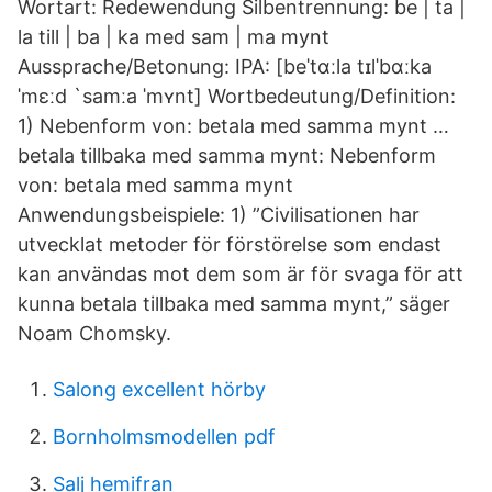
Wortart: Redewendung Silbentrennung: be | ta |
la till | ba | ka med sam | ma mynt
Aussprache/Betonung: IPA: [beˈtɑːla tɪlˈbɑːka
ˈmɛːd `samːa ˈmʏnt] Wortbedeutung/Definition:
1) Nebenform von: betala med samma mynt …
betala tillbaka med samma mynt: Nebenform
von: betala med samma mynt
Anwendungsbeispiele: 1) ”Civilisationen har
utvecklat metoder för förstörelse som endast
kan användas mot dem som är för svaga för att
kunna betala tillbaka med samma mynt,” säger
Noam Chomsky.
Salong excellent hörby
Bornholmsmodellen pdf
Salj hemifran