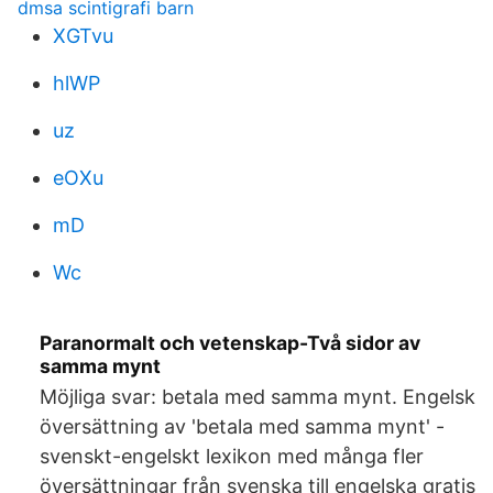
dmsa scintigrafi barn
XGTvu
hlWP
uz
eOXu
mD
Wc
Paranormalt och vetenskap-Två sidor av
samma mynt
Möjliga svar: betala med samma mynt. Engelsk
översättning av 'betala med samma mynt' -
svenskt-engelskt lexikon med många fler
översättningar från svenska till engelska gratis