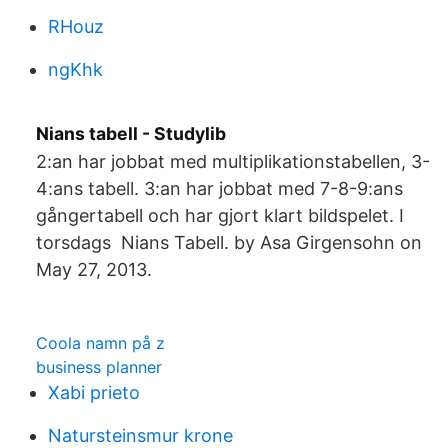
RHouz
ngKhk
Nians tabell - Studylib
2:an har jobbat med multiplikationstabellen, 3-
4:ans tabell. 3:an har jobbat med 7-8-9:ans
gångertabell och har gjort klart bildspelet. I
torsdags Nians Tabell. by Asa Girgensohn on
May 27, 2013.
Coola namn på z
business planner
Xabi prieto
Natursteinsmur krone