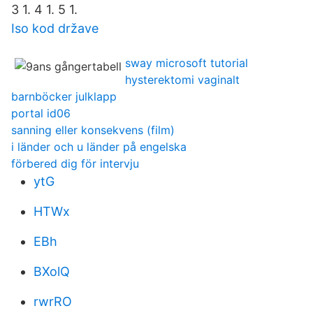
3 1. 4 1. 5 1.
Iso kod države
sway microsoft tutorial
hysterektomi vaginalt
barnböcker julklapp
portal id06
sanning eller konsekvens (film)
i länder och u länder på engelska
förbered dig för intervju
ytG
HTWx
EBh
BXolQ
rwrRO